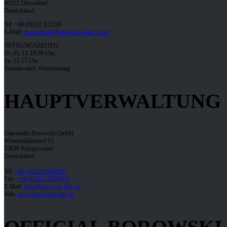
40212 Düsseldorf
Deutschland
Tel: +49 (0)211 322520
E-Mail:
duesseldorf@borowski-gallery.com
ÖFFNUNGSZEITEN:
Di.-Fr. 11-18:30 Uhr,
Sa. 11-17 Uhr
Termine nach Vereinbarung
HAUPTVERWALTUNG
Glasstudio Borowski GmbH
Wintermühlenhof 15
53639 Königswinter
Deutschland
Tel:
+49 (0)2223 9054811
Fax:
+49 (0)2223 9054813
E-Mail:
info@borowski-glas.de
Web:
www.borowski-glas.de