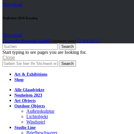
Download
Neuheiten 2026 Katalog
Download
Glasstudio Borowski GmbH
Lizensiert unter
CC BY-SA 4.0
.
Search
Start typing to see pages you are looking for.
Close
Search
Art & Exhibitions
Shop
Alle Glasobjekte
Neuheiten 2023
Art Objects
Outdoor Objects
Außenskulptur
Lichtobjekt
Windspiel
Studio Line
Briefbeschwerer